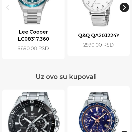
Lee Cooper
Q&Q QA20J224Y
LC08317.360
2990.00
RSD
9890.00
RSD
Uz ovo su kupovali