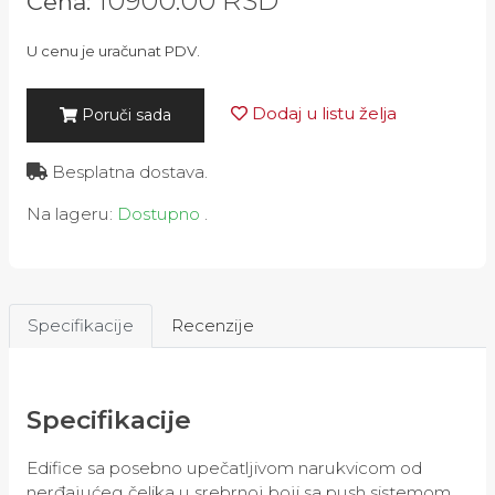
10900.00
RSD
Cena:
U cenu je uračunat PDV.
Dodaj u listu želja
Poruči sada
Besplatna dostava.
Na lageru:
Dostupno
.
Specifikacije
Recenzije
Specifikacije
Edifice sa posebno upečatljivom narukvicom od
nerđajućeg čelika u srebrnoj boji sa push sistemom