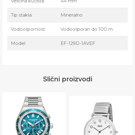
Veličina kućišta:
44 mm
Tip stakla:
Mineralno
Vodootpornost:
Vodootporan do 100 m
Model
EF-129D-1AVEF
Slični proizvodi