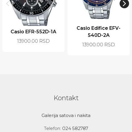
Casio Edifice EFV-
Casio EFR-552D-1A
540D-2A
13900.00
RSD
13900.00
RSD
Kontakt
Galerija satova i nakita
Telefon:
024 582787