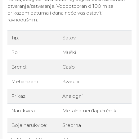
otvaranja/zatvaranja. Vodootporan d 100 m sa
prikazom datuma i dana neće vas ostaviti
ravnodušnim.
Tip:
Satovi
Pol:
Muški
Brend:
Casio
Mehanizam:
Kvarcni
Prikaz:
Analogni
Narukvica:
Metalna-nerđajući čelik
Boja narukvice:
Srebrna