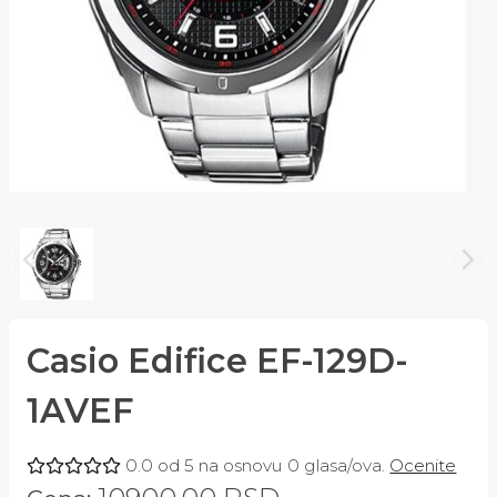
Casio Edifice EF-129D-
1AVEF
0.0
od
5
na osnovu
0
glasa/ova.
Ocenite