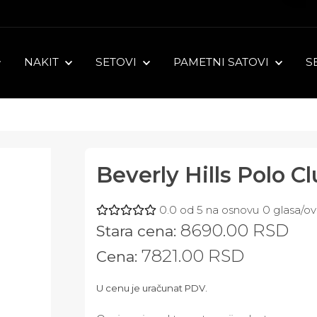
NAKIT
SETOVI
PAMETNI SATOVI
S
Beverly Hills Polo 
0.0
od
5
na osnovu
0
glasa/ov
8690.00
RSD
Stara cena:
7821.00
RSD
Cena:
U cenu je uračunat PDV.