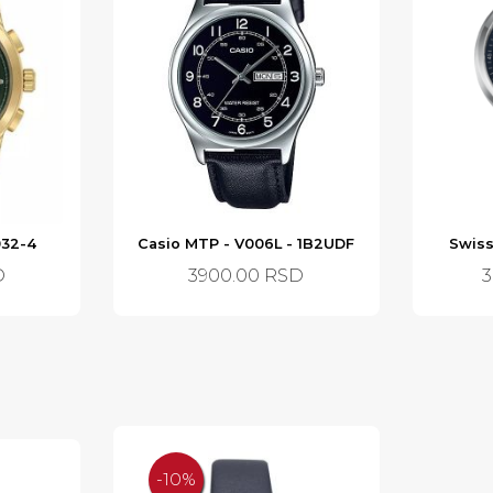
032-4
Casio MTP - V006L - 1B2UDF
Swiss
D
3900.00
RSD
3
-10%