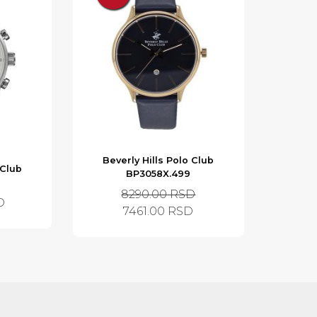
Beverly Hills Polo Club
 Club
BP3058X.499
8290.00
RSD
D
7461.00
RSD