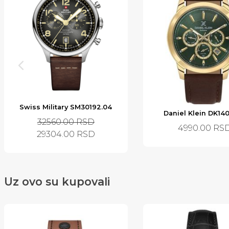
Swiss Military SM30192.04
Daniel Klein DK14
32560.00
RSD
4990.00
RS
29304.00
RSD
Uz ovo su kupovali