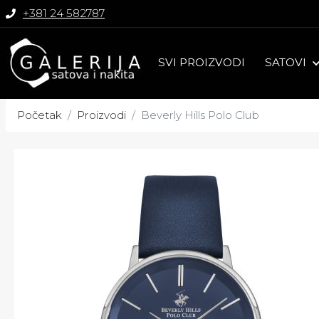
+381 24 582787
SVI PROIZVODI
SATOVI
Početak
Proizvodi
Beverly Hills Polo Club