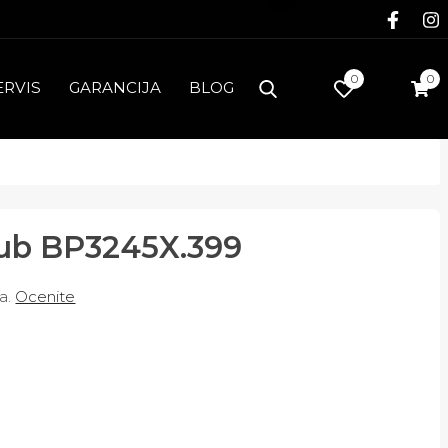
Face
0
0
ERVIS
GARANCIJA
BLOG
Club BP3245X.399
a.
Ocenite