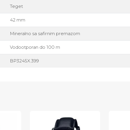
Teget
42 mm
Mineralno sa safirnim premazom
Vodootporan do 100 m
BP3245X.399