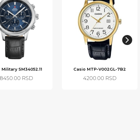
 Military SM34052.11
Casio MTP-V002GL-7B2
8450.00
RSD
4200.00
RSD